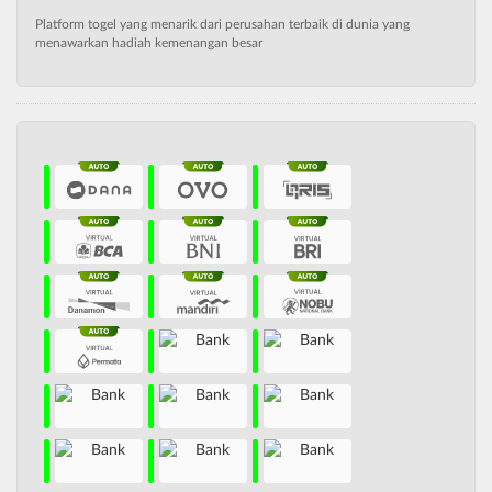
Platform togel yang menarik dari perusahan terbaik di dunia yang
menawarkan hadiah kemenangan besar