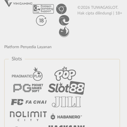
©2026 TUWAGASLOT.
Hak cipta dilindungi | 18+
Platform Penyedia Layanan
Slots