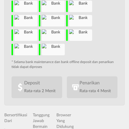
* Selama bank maintenance dan bank offline deposit dan penarikan
tidak dapat diproses
Deposit
Penarikan
Rata-rata 2 Menit
Rata-rata 4 Menit
Bersertifikasi
Tanggung
Browser
Dari
Jawab
Yang
Bermain
Didukung