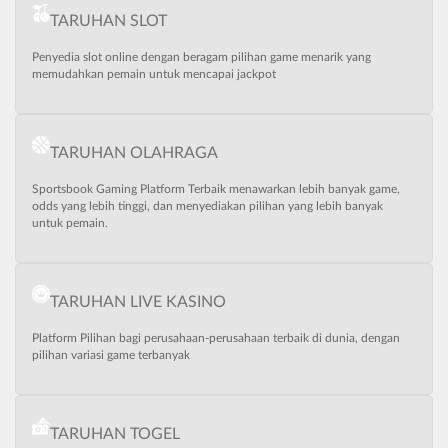
TARUHAN SLOT
Penyedia slot online dengan beragam pilihan game menarik yang
memudahkan pemain untuk mencapai jackpot
TARUHAN OLAHRAGA
Sportsbook Gaming Platform Terbaik menawarkan lebih banyak game,
odds yang lebih tinggi, dan menyediakan pilihan yang lebih banyak
untuk pemain.
TARUHAN LIVE KASINO
Platform Pilihan bagi perusahaan-perusahaan terbaik di dunia, dengan
pilihan variasi game terbanyak
TARUHAN TOGEL