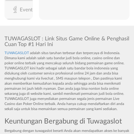
Event
TUWAGASLOT : Link Situs Game Online & Penghasil
Cuan Top #1 Hari Ini
TUWAGASLOT
adalah situs taruhan terbesar dan terpercaya di Indonesia.
Dimana kami adalah salah satu bandar judi bola online, casino online dan
poker online terbaik yang mencakup seluruh bidang permainan game online.
TUWAGASLOT kini hadir sebagai salah satu bandar bola indonesia yang
didukung oleh customer service profesional online 24 jam dan anda bisa
menghubungi kami via livechat , SMS maupun telepon , Dan pastinya kami
akan memberikan kemudahan kepada anda sehingga anda bisa menikmati
permainan ini jauh lebih nyaman. Dan anda juga bisa nonton bola online
sekarang juga di website kami, sambil menikmati permainan judi bola online.
TUWAGASLOT juga menyediakan permainan segala jenis permainan Live
Casino dan Poker Online terbaik. Anda hanya cukup mendaftarkan diri anda
sekali saja untuk bisa memainkan semua permainan yang kami sediakan.
Keuntungan Bergabung di Tuwagaslot
Bergabung dengan tuwagaslot berarti Anda akan mendapatkan akses ke banyak